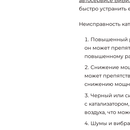
автосервисе БиБи
быстро устранить е
Неисправность кат
Повышенный ра
он может препят
повышенному ра
Снижение мощн
может препятств
снижению мощно
Черный или си
с катализатором
воздуха, что мо
Шумы и вибра