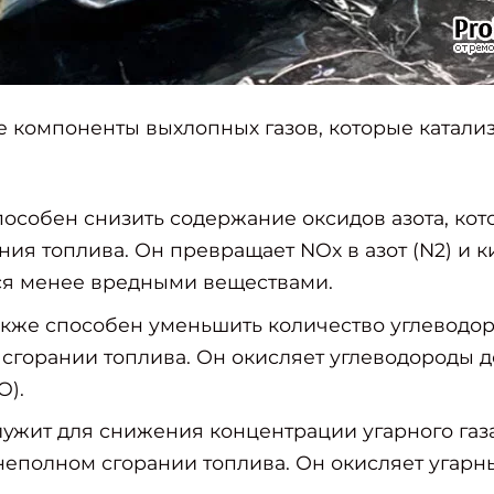
 компоненты выхлопных газов, которые катализ
:
пособен снизить содержание оксидов азота, кот
ния топлива. Он превращает NOx в азот (N2) и к
ся менее вредными веществами.
акже способен уменьшить количество углеводор
сгорании топлива. Он окисляет углеводороды до
O).
:
лужит для снижения концентрации угарного газ
неполном сгорании топлива. Он окисляет угарны