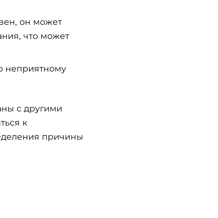
вен, он может
ния, что может
ию неприятному
аны с другими
ться к
ределения причины