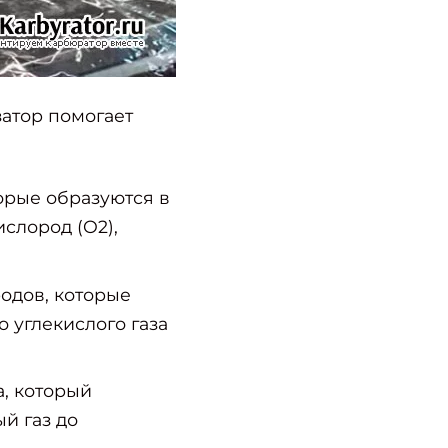
атор помогает
орые образуются в
ислород (O2),
одов, которые
 углекислого газа
а, который
й газ до