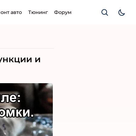
онт авто
Тюнинг
Форум
ункции и