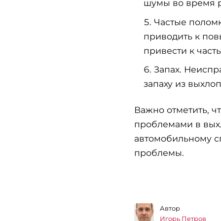
шумы во время р
Частые поломк
приводить к пов
привести к част
Запах. Неиспр
запаху из выхло
Важно отметить, ч
проблемами в выхл
автомобильному с
проблемы.
Автор
Игорь Петров