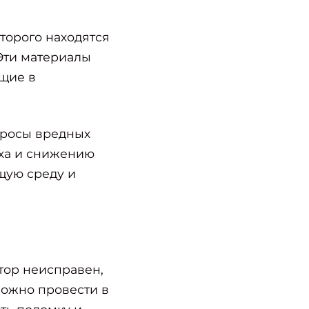
оторого находятся
 Эти материалы
щие в
бросы вредных
уха и снижению
щую среду и
тор неисправен,
можно провести в