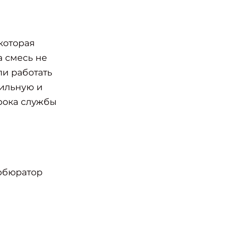
которая
а смесь не
ли работать
бильную и
рока службы
арбюратор