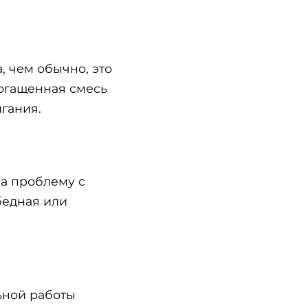
, чем обычно, это
огащенная смесь
гания.
а проблему с
бедная или
ьной работы