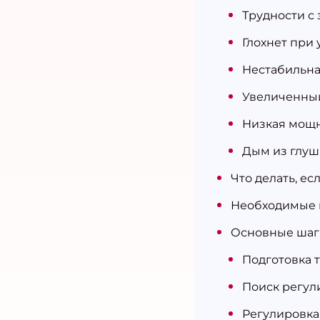
Трудности с
Глохнет при
Нестабильна
Увеличенный
Низкая мощн
Дым из глуш
Что делать, е
Необходимые 
Основные шаг
Подготовка 
Поиск регул
Регулировка