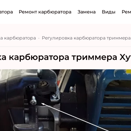
атора
Ремонт карбюратора
Замена
Виды
Рем
а карбюратора
а карбюратора триммера Xут