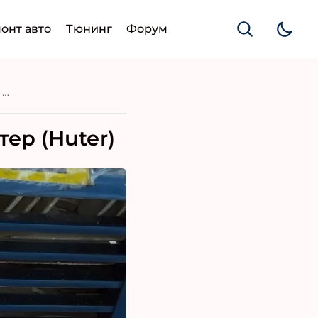
онт авто
Тюнинг
Форум
Регулировка карбюратора триммера Xутер (Huter)
ер (Huter)