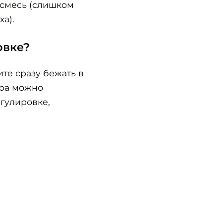
 смесь (слишком
а).
овке?
ите сразу бежать в
ора можно
егулировке,