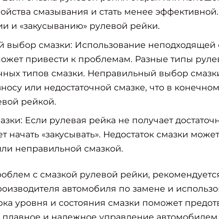
войства смазывания и стать менее эффективной.
ии и «закусыванию» рулевой рейки.
 выбор смазки: Использование неподходящей 
ожет привести к проблемам. Разные типы руле
чных типов смазки. Неправильный выбор смазк
зносу или недостаточной смазке, что в конечном
евой рейкой.
азки: Если рулевая рейка не получает достаточ
ет начать «закусывать». Недостаток смазки може
или неправильной смазкой.
облем с смазкой рулевой рейки, рекомендуетс
оизводителя автомобиля по замене и использо
рка уровня и состояния смазки поможет предо
е плавное и надежное управление автомобилем