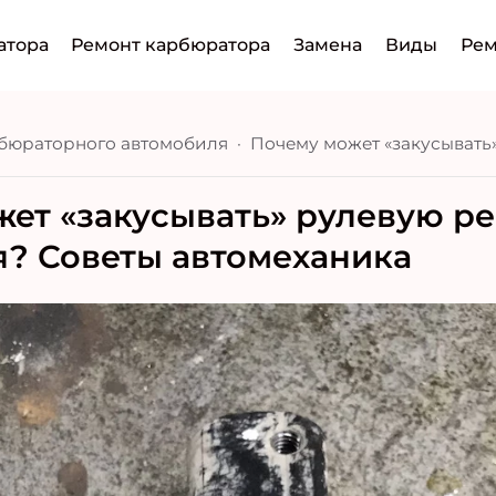
атора
Ремонт карбюратора
Замена
Виды
Рем
бюраторного автомобиля
ет «закусывать» рулевую р
? Советы автомеханика