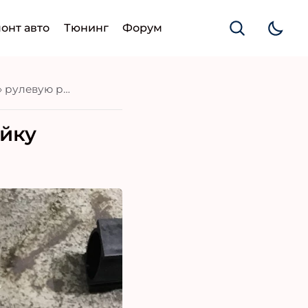
онт авто
Тюнинг
Форум
Почему может «закусывать» рулевую рейку автомобиля? Советы автомеханика
ейку