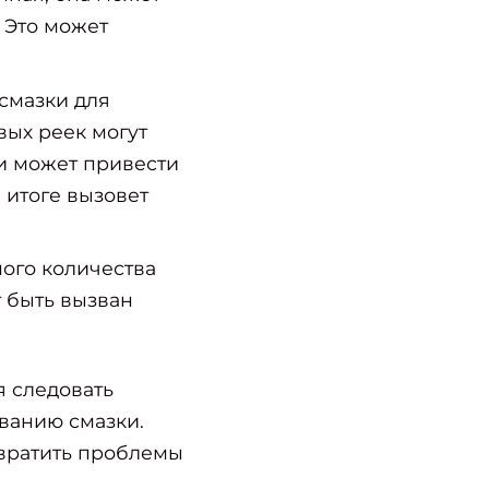
 Это может
смазки для
вых реек могут
и может привести
 итоге вызовет
ного количества
т быть вызван
я следовать
ванию смазки.
твратить проблемы
.