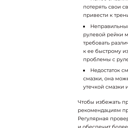
потерять свои с
привести к трен
Неправильный
рулевой рейки м
требовать разли
к ее быстрому и
проблемы с рул
Недостаток см
смазки, она мож
утечкой смазки 
Чтобы избежать пр
рекомендациям пр
Регулярная прове
и обеспечит боле